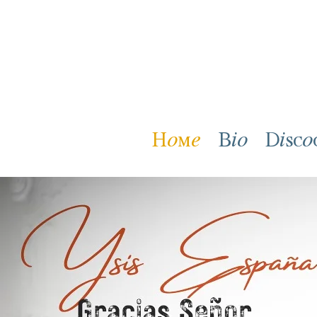
Home
Bio
Disco