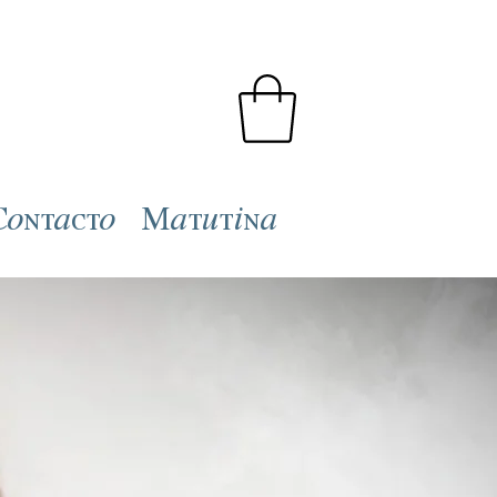
Contacto
Matutina