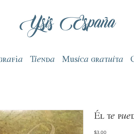
Ysis España
grafía
Tienda
Música gratuita
Él te pue
Precio
$3.00