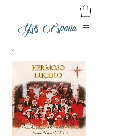
Ysis España