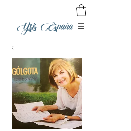
Ysis España