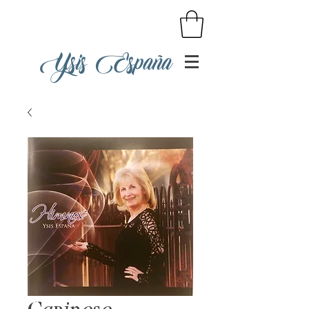
Ysis España
Cariñoso