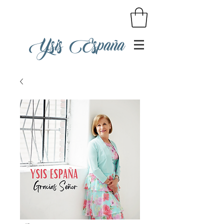
Ysis España