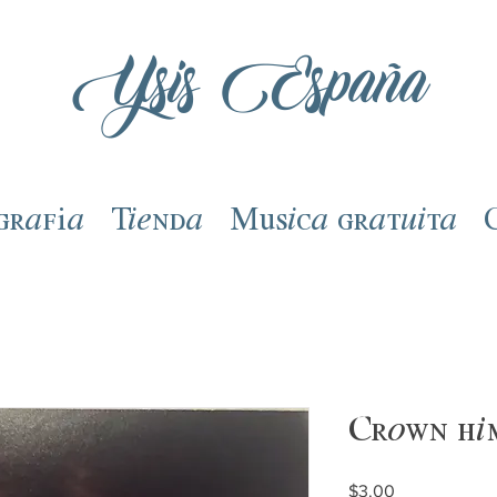
Ysis España
grafía
Tienda
Música gratuita
Crown hi
Precio
$3.00