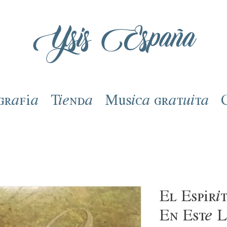
Ysis España
grafía
Tienda
Música gratuita
El Espíri
En Este 