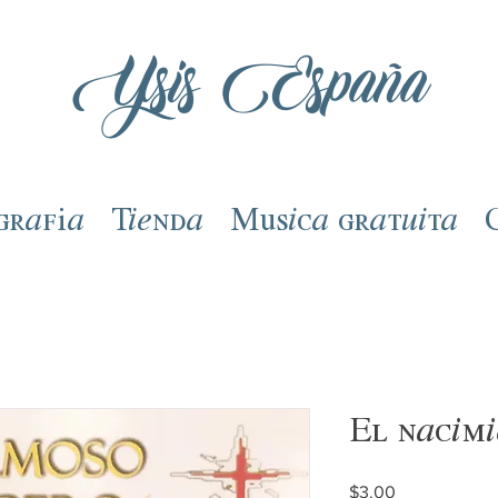
Ysis España
grafía
Tienda
Música gratuita
El nacimi
Precio
$3.00