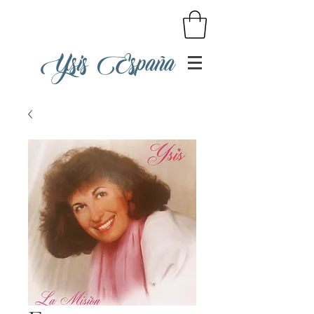
Ysis España