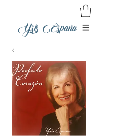
Ysis España