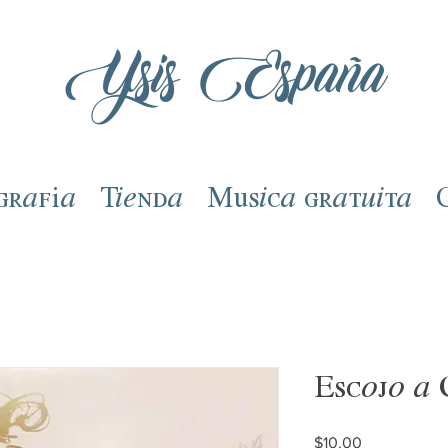
Ysis España
grafía
Tienda
Música gratuita
Escojo a C
Precio
$10.00