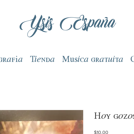
Ysis España
grafía
Tienda
Música gratuita
Hoy gozos
Precio
$10.00