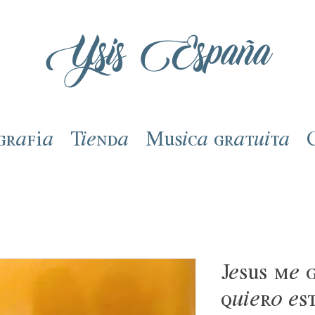
Ysis España
grafía
Tienda
Música gratuita
Jesús me 
quiero est