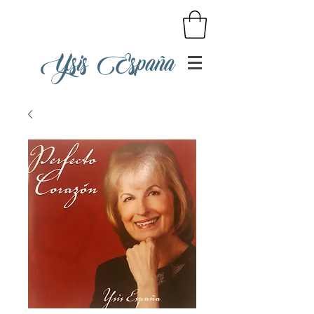
Ysis España