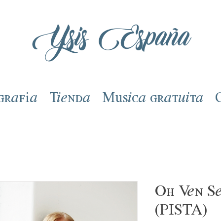
Ysis España
grafía
Tienda
Música gratuita
Oh Ven Se
(PISTA)