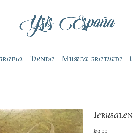
Ysis España
grafía
Tienda
Música gratuita
Jerusalen
Precio
$10.00