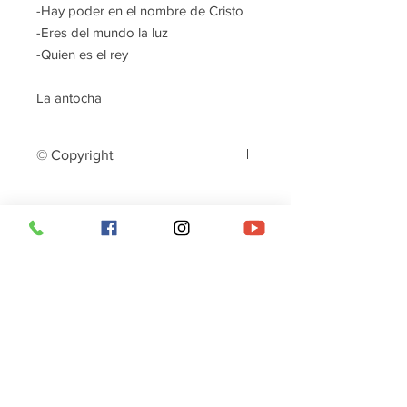
-Hay poder en el nombre de Cristo
-Eres del mundo la luz
-Quien es el rey
La antocha
© Copyright
La reproducción o distribución de esta
obra protegida por derecho de autor
es ilegal y penada por la ley.
​Únete a la lista de suscriptores
de Y
sis